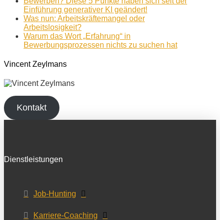
Bewerben? Diese 5 Punkte haben sich seit der
Einführung generativer KI geändert!
Was nun: Arbeitskräftemangel oder
Arbeitslosigkeit?
Warum das Wort „Erfahrung“ in
Bewerbungsprozessen nichts zu suchen hat
Vincent Zeylmans
Kontakt
Dienstleistungen
Job-Hunting
Karriere-Coaching