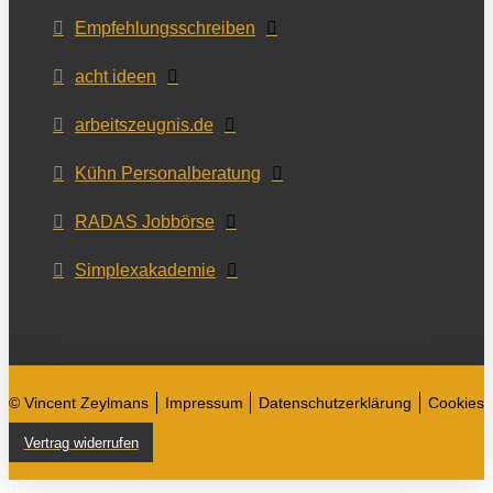
Empfehlungsschreiben
acht ideen
arbeitszeugnis.de
Kühn Personalberatung
RADAS Jobbörse
Simplexakademie
© Vincent Zeylmans
Impressum
Datenschutzerklärung
Cookies
Vertrag widerrufen