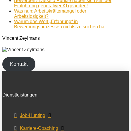
Bewerben? Diese 5 Punkte haben sich seit der
Einführung generativer KI geändert!
Was nun: Arbeitskräftemangel oder
Arbeitslosigkeit?
Warum das Wort „Erfahrung“ in
Bewerbungsprozessen nichts zu suchen hat
Vincent Zeylmans
Kontakt
Dienstleistungen
Job-Hunting
Karriere-Coaching