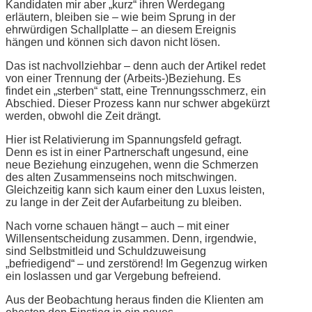
Kandidaten mir aber „kurz“ ihren Werdegang
erläutern, bleiben sie – wie beim Sprung in der
ehrwürdigen Schallplatte – an diesem Ereignis
hängen und können sich davon nicht lösen.
Das ist nachvollziehbar – denn auch der Artikel redet
von einer Trennung der (Arbeits-)Beziehung. Es
findet ein „sterben“ statt, eine Trennungsschmerz, ein
Abschied. Dieser Prozess kann nur schwer abgekürzt
werden, obwohl die Zeit drängt.
Hier ist Relativierung im Spannungsfeld gefragt.
Denn es ist in einer Partnerschaft ungesund, eine
neue Beziehung einzugehen, wenn die Schmerzen
des alten Zusammenseins noch mitschwingen.
Gleichzeitig kann sich kaum einer den Luxus leisten,
zu lange in der Zeit der Aufarbeitung zu bleiben.
Nach vorne schauen hängt – auch – mit einer
Willensentscheidung zusammen. Denn, irgendwie,
sind Selbstmitleid und Schuldzuweisung
„befriedigend“ – und zerstörend! Im Gegenzug wirken
ein loslassen und gar Vergebung befreiend.
Aus der Beobachtung heraus finden die Klienten am